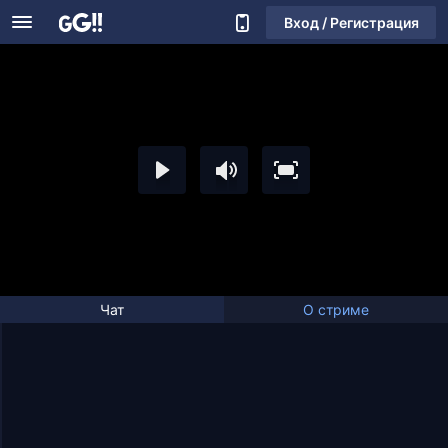
Вход / Регистрация
Чат
О стриме