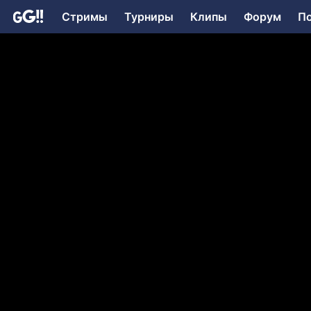
Стримы
Турниры
Клипы
Форум
П