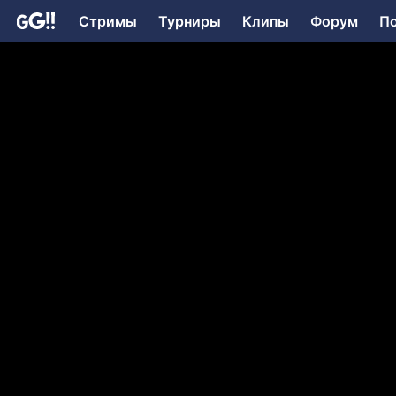
Стримы
Турниры
Клипы
Форум
П