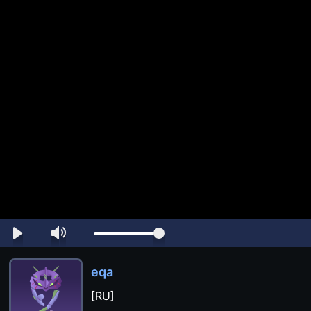
eqa
[RU]