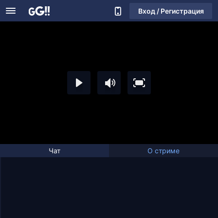
Вход / Регистрация
Чат
О стриме