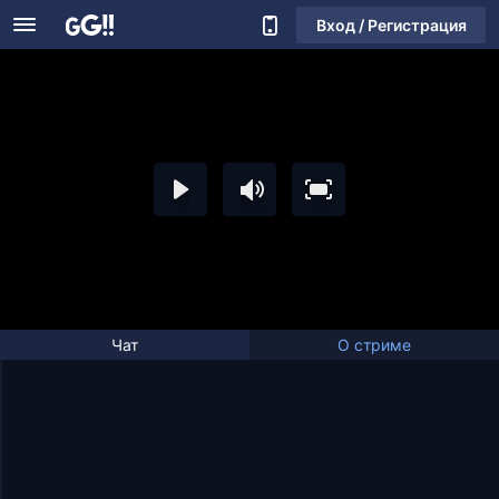
Вход / Регистрация
Чат
О стриме