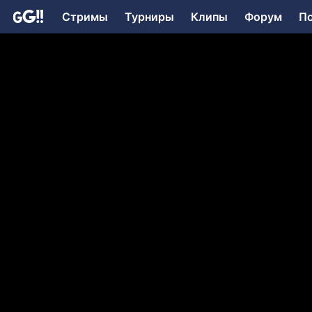
Стримы
Турниры
Клипы
Форум
П