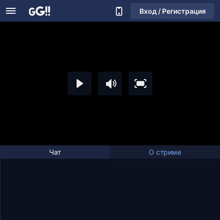
Вход / Регистрация
Чат
О стриме