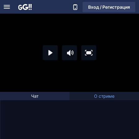
Вход / Регистрация
Чат
О стриме