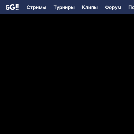
Стримы
Турниры
Клипы
Форум
П