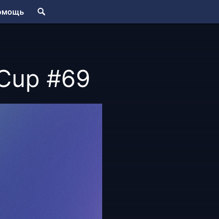
омощь
 Cup #69