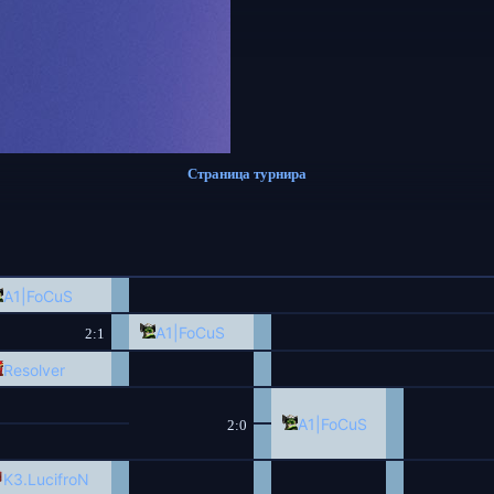
Страница турнира
A1|
FoCuS
A1|
FoCuS
2:1
Resolver
A1|
FoCuS
2:0
K3.
LucifroN