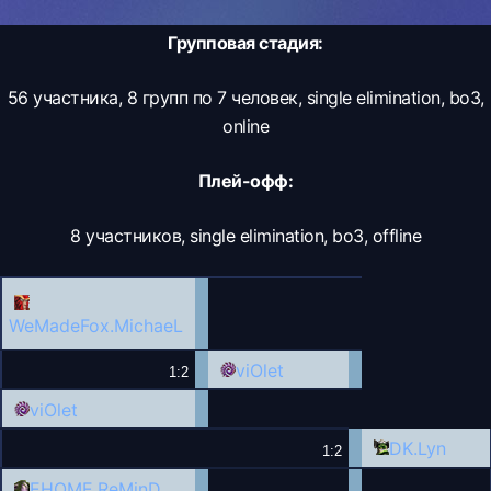
Групповая стадия:
56 участника, 8 групп по 7 человек, single elimination, bo3,
online
Плей-офф:
8 участников, single elimination, bo3, offline
WeMadeFox.
MichaeL
viOlet
1:2
viOlet
DK.
Lyn
1:2
EHOME.
ReMinD