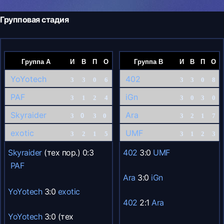
Групповая стадия
Группа А
И
В
П
О
Группа B
И
В
П
О
YoYotech
402
3
3
0
6
3
3
0
8
PAF
iGn
3
1
2
4
3
0
3
0
Skyraider
Ara
3
0
3
0
3
2
1
7
exotic
UMF
3
2
1
5
3
1
2
3
Skyraider
(тех пор.) 0:3
402
3:0
UMF
PAF
Ara
3:0
iGn
YoYotech
3:0
exotic
402
2:1
Ara
YoYotech
3:0 (тех