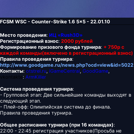
FCSM WSC - Counter-Strike 1.6 5x5 - 22.01.10
Место проведения
:
ИЦ «Rush3D»
Регистрационный взнос
:
2000 рублей
Формирование призового фонда турнира
:
+ 750р с
каждой команды(включено в регистрационный взнос)
Правила проведения турнира
:
http://www.goodgame.ru/news.php?ocd=view&id=5022
Контакты
:
otstrel.ru
,
iGameCentral
,
GoodGame
,
vkontakte
:
ArmKiller
Система проведения турнира
:
- Групповой этап: Две сильнейшие команды выходят в
следующий этап.
- Плей-офф: Олимпийская система до финала.
Правила проведения турнира.
Общее расписание турнира (при 16 командах)
:
22:00 - 22:45 регистрация участников(Просьба не