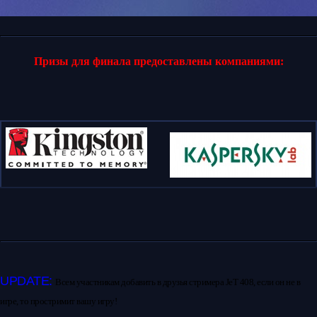
Призы для финала предоставлены компаниями:
UPDATE:
Всем участникам добавить в друзья стримера JeT 408, если он не в
игре, то простримит вашу игру!