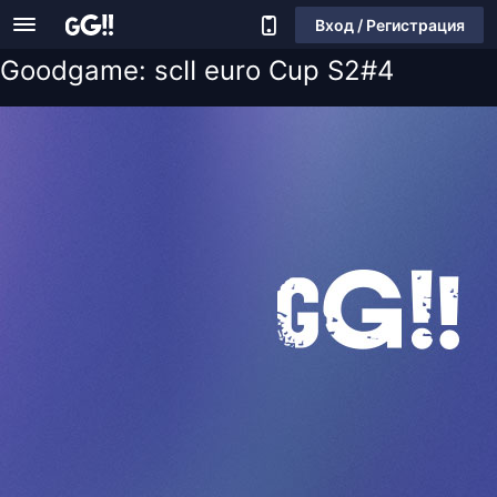
Вход / Регистрация
Goodgame: scII euro Cup S2#4