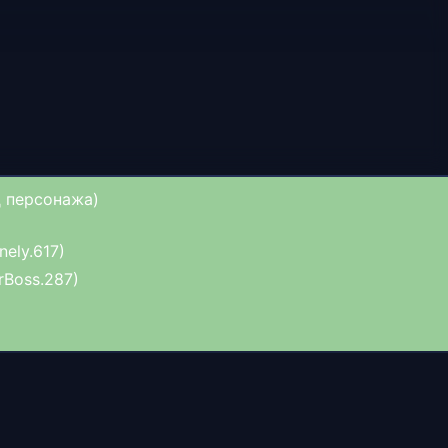
д персонажа)
nely.617)
Boss.287)