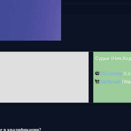
Судьи (Ник.Ко
GG.
Lonely
(Lo
WarBossII
(War
ие в квалификации?