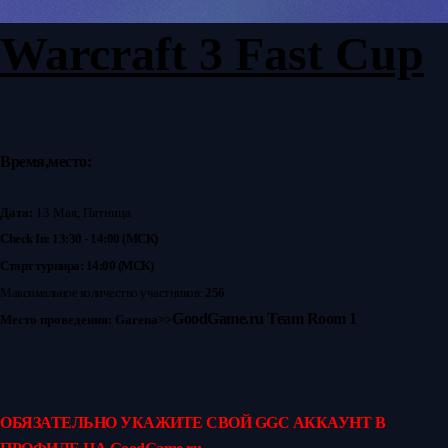
Warcraft 3 Fast Cup
Время,место:
Дата:
13 Мая, Пятница
Check In: 13:30 - 14:00 (
МСК
)
Старт турнира: 14:00 (
МСК
)
Максимальное количество участников
:
256
GoodGame.ru Team Room 1
Место проведения:
Garena>>
ОБЯЗАТЕЛЬНО УКАЖИТЕ СВОЙ GGC АККАУНТ В