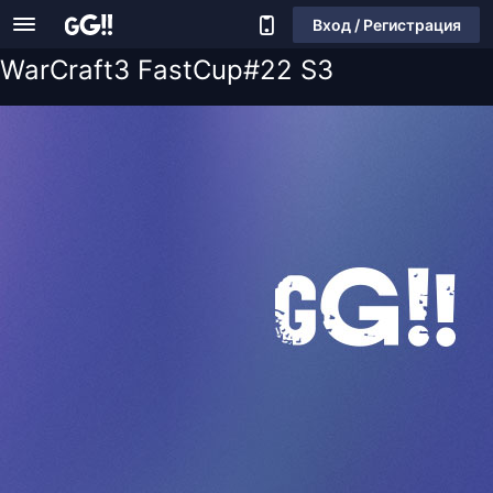
Вход / Регистрация
WarCraft3 FastCup#22 S3