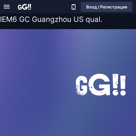
Вход / Регистрация
IEM6 GC Guangzhou US qual.