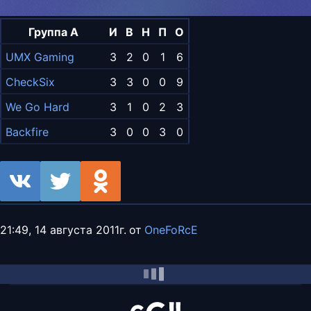
Группа A
И
В
Н
П
О
UMX Gaming
3
2
0
1
6
CheckSix
3
3
0
0
9
We Go Hard
3
1
0
2
3
Backfire
3
0
0
3
0
21:49, 14 августа 2011г.
от
OneFoRcE