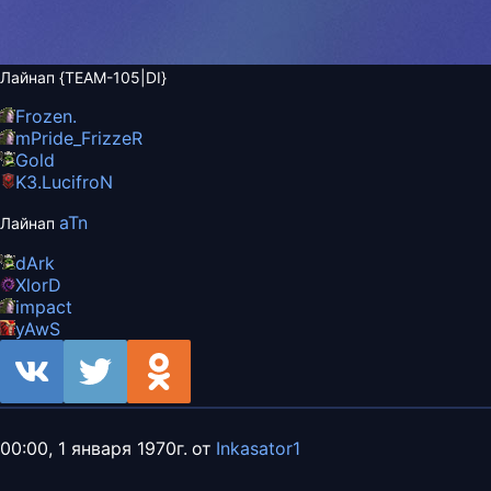
Лайнап {TEAM-105|DI}
Frozen.
mPride_
FrizzeR
Gold
K3.
LucifroN
aTn
Лайнап
dArk
XlorD
impact
yAwS
00:00, 1 января 1970г.
от
Inkasator1