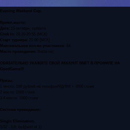
Evening Weekend Cup.
Время,место:
Дата:
15 октября, суббота
Chek In:
20:20-20:55 (МСК)
Старт турнира:
21:00 (МСК)
Максимальное кол-во участников
: 64
Место проведения:
Battle.net
ОБЯЗАТЕЛЬНО УКАЖИТЕ СВОЙ АККАУНТ BNET В ПРОФИЛЕ НА
GoodGame!!!
Призы:
1 место: 100 рублей на телефон/ЯД/ВМ + 3000 ггшек
2 место: 2000 ггшек
3-4 место: 1000 ггшек
Система проведения:
Single Elimination.
1/32 - 1/8: bo1(best of 1)