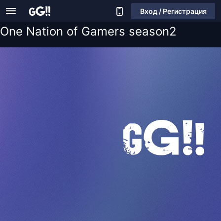
Вход / Регистрация
One Nation of Gamers season2