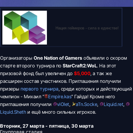
Нация геймеров - сила в единстве!
Организаторы
One Nation of Gamers
объявили о скором
старте второго турнира по
StarCraft2:WoL
. На этот
призовой фонд был увеличен до
$5,000
, а так же
расширен состав участников. Приглашения получили
призеры
первого турнира
, среди которых и действующий
чемпион - Михаил "
Empire.
kas
" Гайда! Кроме него
приглашения получили
viOlet
,
aTn.
Socke
,
Liquid.
ret
,
Liquid.
Sheth
и ещё много сильных игроков.
Вторник, 27 марта - пятница, 30 марта
Групповая стадия