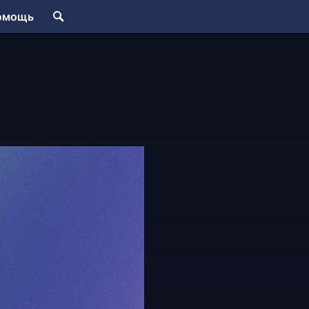
омощь