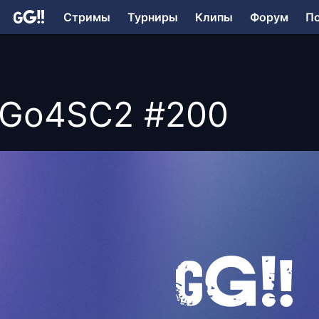
Стримы
Турниры
Клипы
Форум
П
Go4SC2 #200