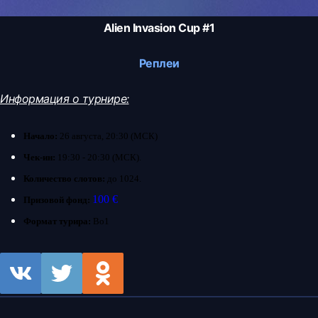
Alien Invasion Cup #1
Реплеи
Информация о турнире:
Начало:
26 августа, 20:30 (МСК)
Чек-ин:
19:30 - 20:30 (МСК).
Количество слотов:
до 1024.
100 €
Призовой фонд:
Формат турира:
Bo1