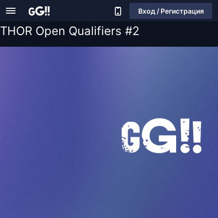
Вход / Регистрация
THOR Open Qualifiers #2