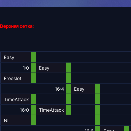
Верхняя сетка:
Easy
1:0
Easy
Freeslot
16:4
Easy
TimeAttack
16:0
TimeAttack
NI