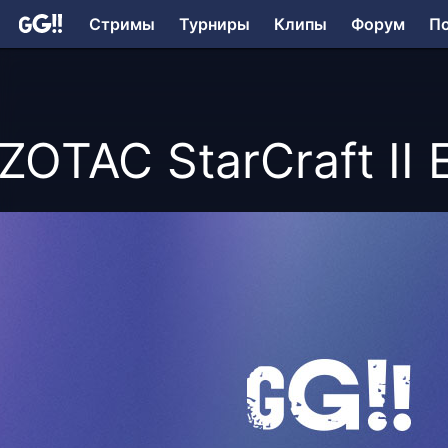
Стримы
Турниры
Клипы
Форум
П
ZOTAC StarCraft II