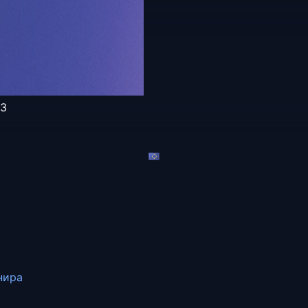
93
нира