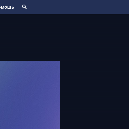
омощь