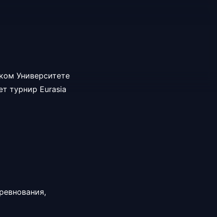
ском Университете
т турнир Eurasia
ревнования,