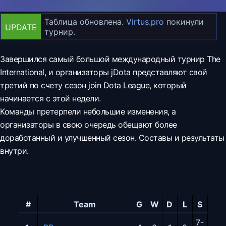
Таблица обновлена.
Virtus.pro
покинули
UPDATE
турнир.
Завершился самый большой международный турнир The
International, и организаторы jDota представляют свой
третий по счету сезон join Dota League, который
начинается с этой недели.
Команды претерпели небольшие изменения, а
организаторы в свою очередь обещают более
доработанный и улучшенный сезон. Cоставы и результаты
внутри.
#
Team
G
W
D
L
S
7-