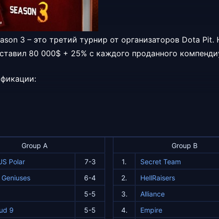
eason 3 – это третий турнир от организаторов Dota Pit. 
ставил 80 000$ + 25% с каждого проданного компенди
ификации:
Group A
Group B
S Polar
7-3
1.
Secret Team
l Geniuses
6-4
2.
HellRaisers
5-5
3.
Alliance
ud 9
5-5
4.
Empire