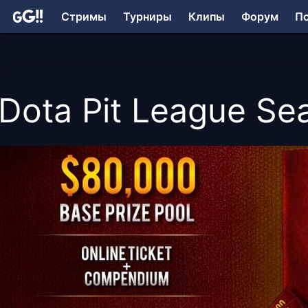
Стримы
Турниры
Клипы
Форум
П
Dota Pit League Se