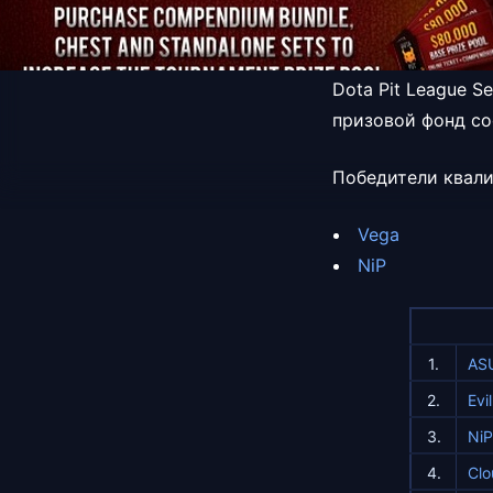
Dota Pit League S
призовой фонд со
Победители квал
Vega
NiP
1.
ASU
2.
Evi
3.
NiP
4.
Clo