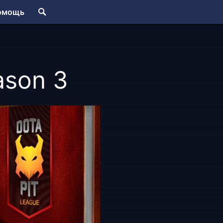
омощь
ason 3