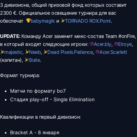
3 дивизиона, общий призовой фонд которых составит
2300 €. Официальное освещение турнира для вас
обеспечат
babymagik
и
TORNADO ROX.
Pomi
.
UPDATE:
Команду Acer заменит микс-состав Team #onFire,
в который входят следующие игроки:
Acer.
bly
,
Elroye
,
majestic,
Neeb
,
Dead Pixels.
Patience
,
Acer.
Scarlett
(капитан),
State
.
Формат турнира:
Матчи по формату bo7
Стадия play-off - Single Elimination
Квалификации в первый дивизион:
Bracket A - 8 января