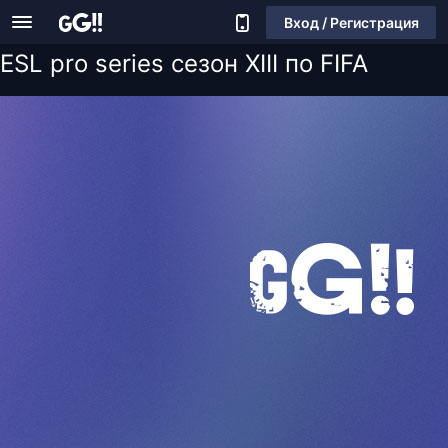
Вход / Регистрация
ESL pro series сезон XIII по FIFA