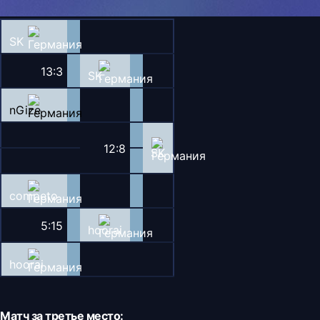
SK
13:3
SK
nGize
12:8
SK
competo
5:15
hoorai
hoorai
Матч за третье место: