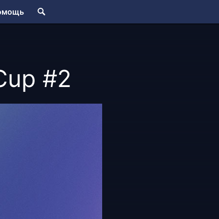
омощь
Cup #2