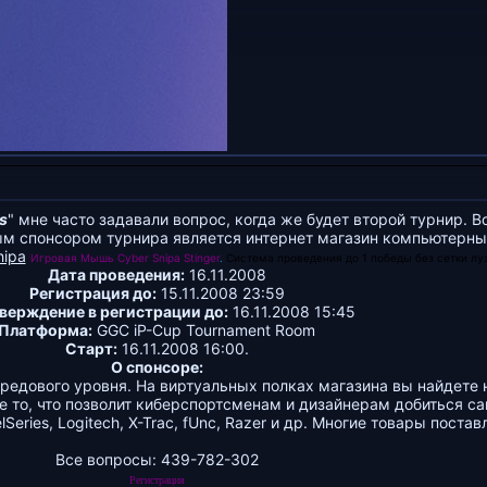
s
" мне часто задавали вопрос, когда же будет второй турнир. В
ым спонсором турнира является интернет магазин компьютерны
hipa
Игровая Мышь Cyber Snipa Stinger
.
Система проведения до 1 победы без сетки луз
Дата проведения:
16.11.2008
Регистрация до:
15.11.2008 23:59
верждение в регистрации до:
16.11.2008 15:45
Платформа:
GGC iP-Cup Tournament Room
Старт:
16.11.2008 16:00.
О спонсоре:
ередового уровня. На виртуальных полках магазина вы найдете
 то, что позволит киберспортсменам и дизайнерам добиться са
ries, Logitech, X-Trac, fUnc, Razer и др. Многие товары поста
Все вопросы: 439-782-302
Регистрация