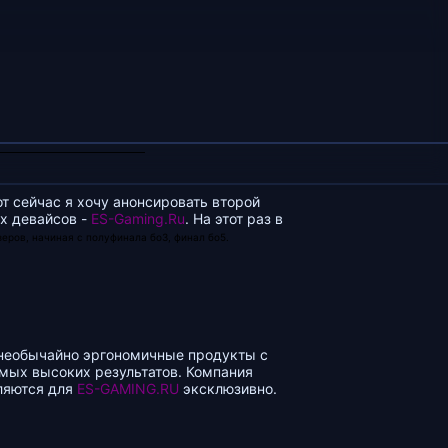
от сейчас я хочу анонсировать второй
х девайсов -
ES-Gaming.Ru
. На этот раз в
еров, начиная с полуфинала бо3, финал бо5.
 необычайно эргономичные продукты с
мых высоких результатов. Компания
вляются для
ES-GAMING.RU
эксклюзивно.