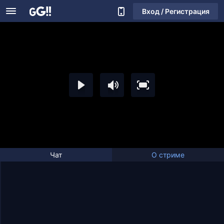
Вход / Регистрация
Чат
О стриме