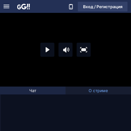
Вход / Регистрация
Чат
О стриме