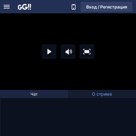
Вход / Регистрация
Чат
О стриме