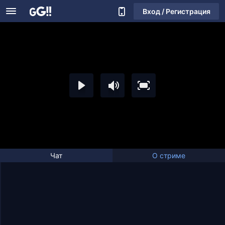
Вход / Регистрация
Чат
О стриме