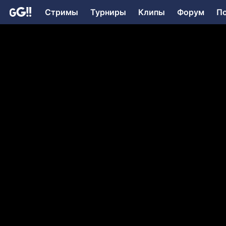
Стримы
Турниры
Клипы
Форум
П