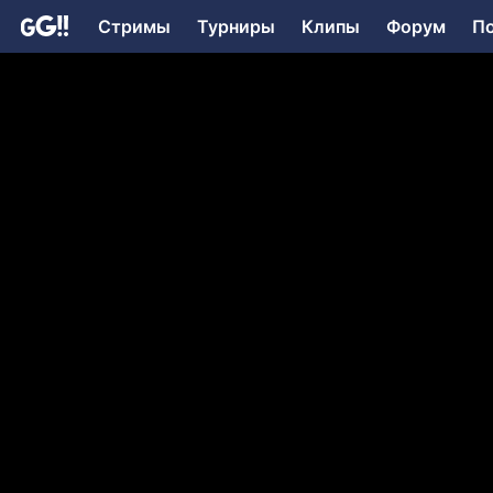
Стримы
Турниры
Клипы
Форум
П