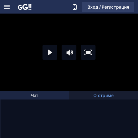
Вход / Регистрация
Чат
О стриме