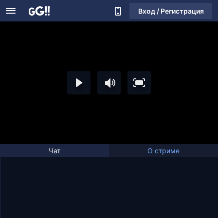
Вход / Регистрация
Чат
О стриме