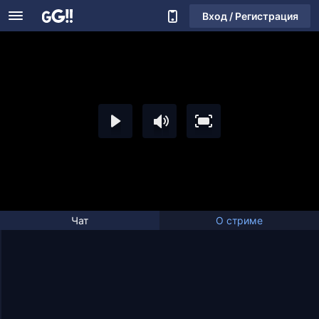
Вход / Регистрация
Чат
О стриме