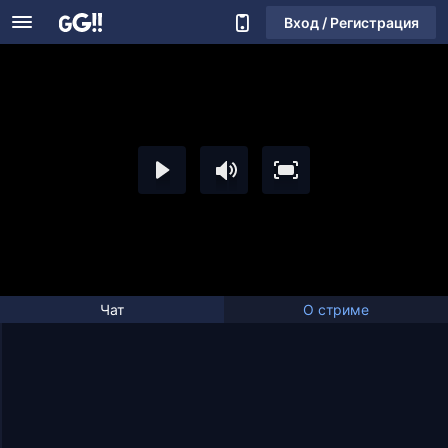
Вход / Регистрация
Чат
О стриме