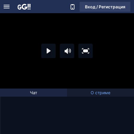
Вход / Регистрация
Чат
О стриме