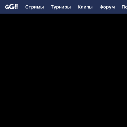
Стримы
Турниры
Клипы
Форум
П