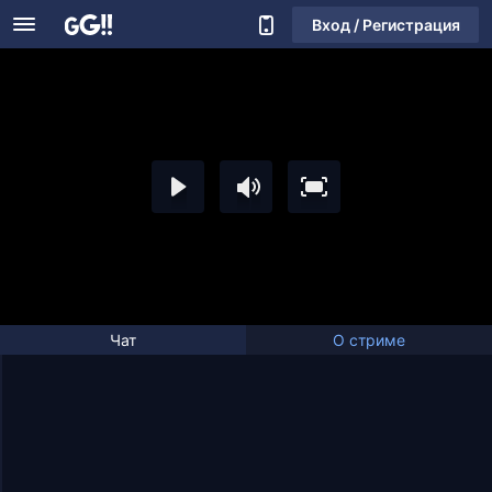
Вход / Регистрация
Чат
О стриме