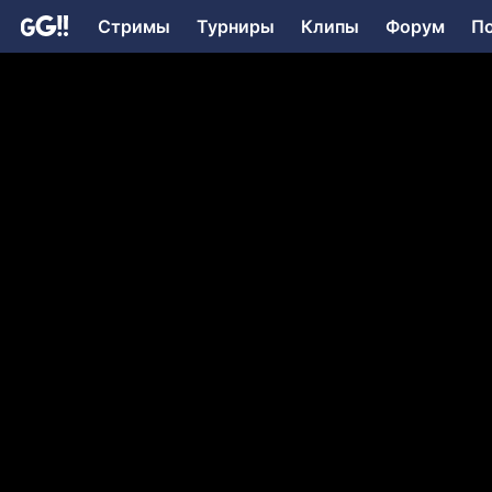
Стримы
Турниры
Клипы
Форум
П