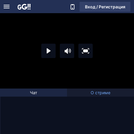
Вход / Регистрация
Чат
О стриме