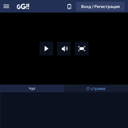
Вход / Регистрация
Чат
О стриме