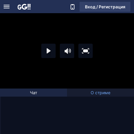
Вход / Регистрация
Чат
О стриме