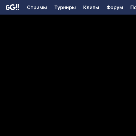
Стримы
Турниры
Клипы
Форум
П