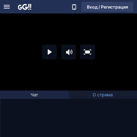
Вход / Регистрация
Чат
О стриме